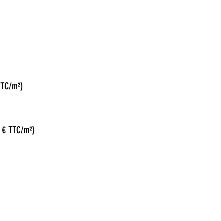
TTC/m²)
0 € TTC/m²)