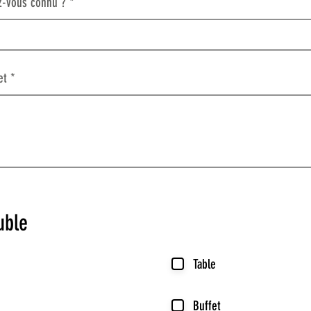
-vous connu ?
et
uble
Table
Buffet